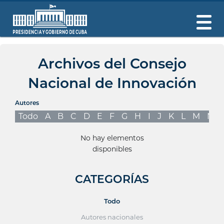
Archivos del Consejo
Nacional de Innovación
Autores
Todo
A
B
C
D
E
F
G
H
I
J
K
L
M
N
No hay elementos
disponibles
CATEGORÍAS
Todo
Autores nacionales