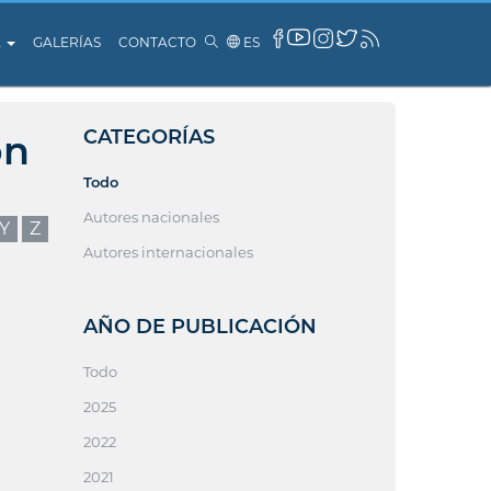
A
GALERÍAS
CONTACTO
ES
CATEGORÍAS
ón
Todo
Autores nacionales
Y
Z
Autores internacionales
AÑO DE PUBLICACIÓN
Todo
2025
2022
2021