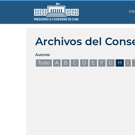
PR
Archivos del Cons
Autores
Todo
A
B
C
D
E
F
G
H
I