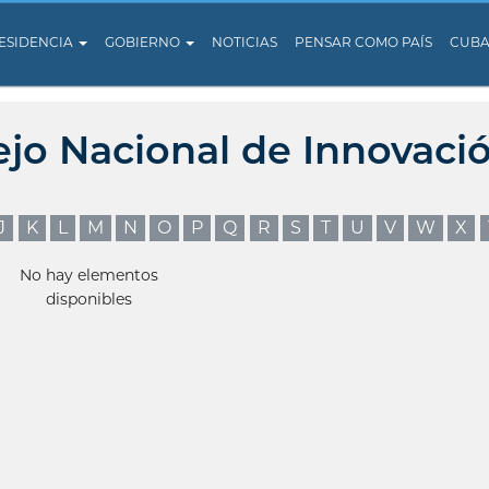
ESIDENCIA
GOBIERNO
NOTICIAS
PENSAR COMO PAÍS
CUB
ejo Nacional de Innovaci
J
K
L
M
N
O
P
Q
R
S
T
U
V
W
X
No hay elementos
disponibles