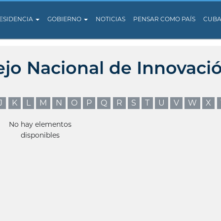
ESIDENCIA
GOBIERNO
NOTICIAS
PENSAR COMO PAÍS
CUB
ejo Nacional de Innovaci
J
K
L
M
N
O
P
Q
R
S
T
U
V
W
X
No hay elementos
disponibles