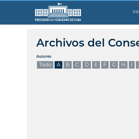
PR
Archivos del Cons
Autores
Todo
A
B
C
D
E
F
G
H
I