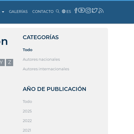
A
GALERÍAS
CONTACTO
ES
CATEGORÍAS
ón
Todo
Autores nacionales
Y
Z
Autores internacionales
AÑO DE PUBLICACIÓN
Todo
2025
2022
2021