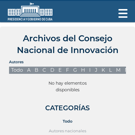
Archivos del Consejo
Nacional de Innovación
Autores
Todo
A
B
C
D
E
F
G
H
I
J
K
L
M
N
No hay elementos
disponibles
CATEGORÍAS
Todo
Autores nacionales