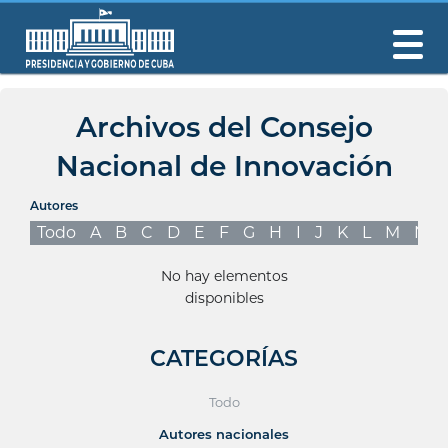
Archivos del Consejo
Nacional de Innovación
Autores
Todo
A
B
C
D
E
F
G
H
I
J
K
L
M
N
No hay elementos
disponibles
CATEGORÍAS
Todo
Autores nacionales