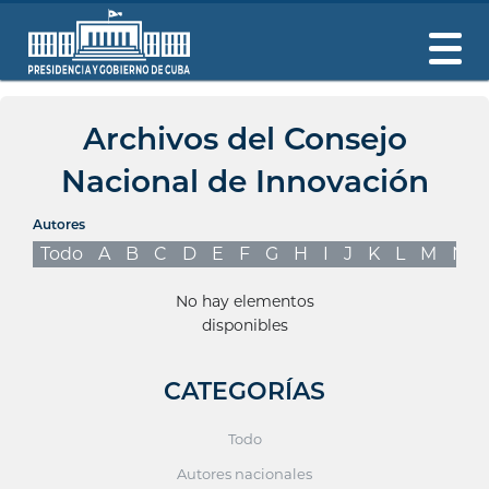
Archivos del Consejo
Nacional de Innovación
Autores
Todo
A
B
C
D
E
F
G
H
I
J
K
L
M
N
No hay elementos
disponibles
CATEGORÍAS
Todo
Autores nacionales