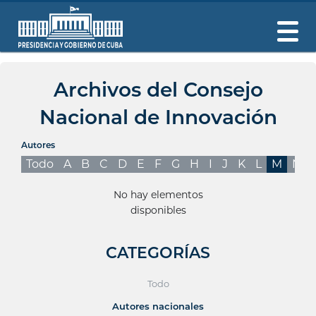
Archivos del Consejo
Nacional de Innovación
Autores
Todo
A
B
C
D
E
F
G
H
I
J
K
L
M
N
No hay elementos
disponibles
CATEGORÍAS
Todo
Autores nacionales