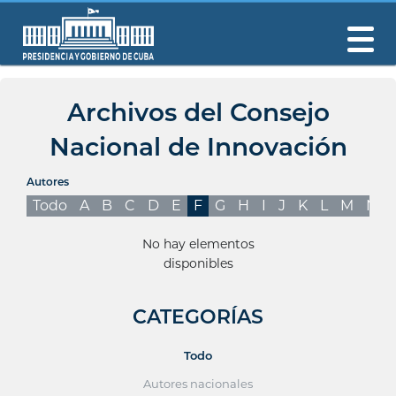
Archivos del Consejo
Nacional de Innovación
Autores
Todo
A
B
C
D
E
F
G
H
I
J
K
L
M
N
No hay elementos
disponibles
CATEGORÍAS
Todo
Autores nacionales