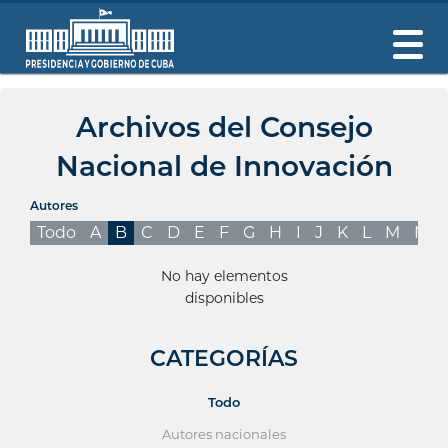
Archivos del Consejo
Nacional de Innovación
Autores
Todo
A
B
C
D
E
F
G
H
I
J
K
L
M
N
No hay elementos
disponibles
CATEGORÍAS
Todo
Autores nacionales