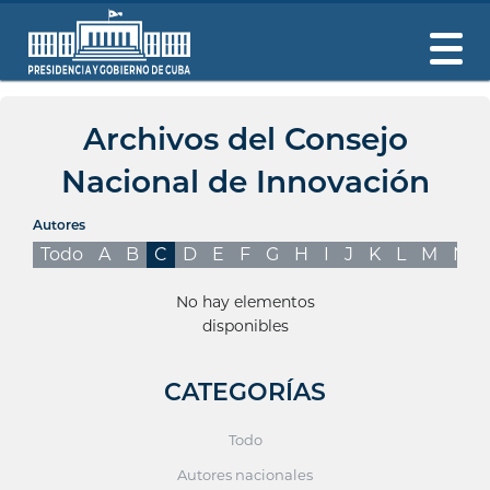
Archivos del Consejo
Nacional de Innovación
Autores
Todo
A
B
C
D
E
F
G
H
I
J
K
L
M
N
No hay elementos
disponibles
CATEGORÍAS
Todo
Autores nacionales