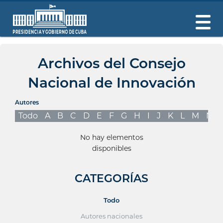
Archivos del Consejo
Nacional de Innovación
Autores
Todo
A
B
C
D
E
F
G
H
I
J
K
L
M
N
No hay elementos
disponibles
CATEGORÍAS
Todo
Autores nacionales