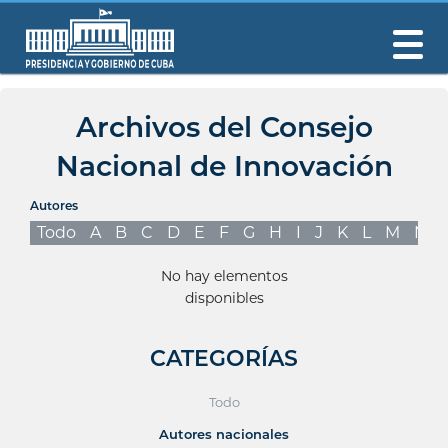
Archivos del Consejo
Nacional de Innovación
Autores
Todo
A
B
C
D
E
F
G
H
I
J
K
L
M
N
No hay elementos
disponibles
CATEGORÍAS
Todo
Autores nacionales