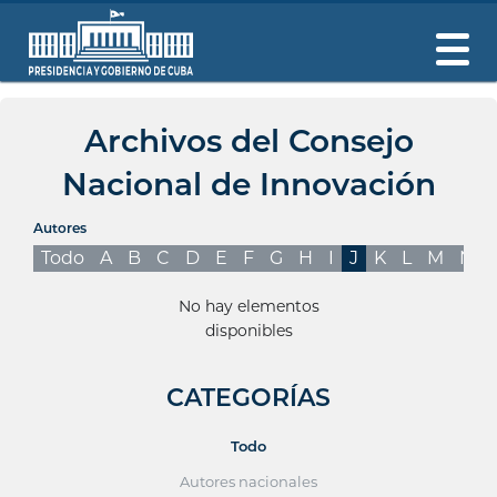
Archivos del Consejo
Nacional de Innovación
Autores
Todo
A
B
C
D
E
F
G
H
I
J
K
L
M
N
No hay elementos
disponibles
CATEGORÍAS
Todo
Autores nacionales