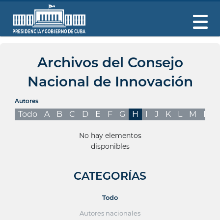
Archivos del Consejo
Nacional de Innovación
Autores
Todo
A
B
C
D
E
F
G
H
I
J
K
L
M
N
No hay elementos
disponibles
CATEGORÍAS
Todo
Autores nacionales