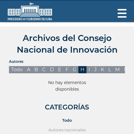
Archivos del Consejo
Nacional de Innovación
Autores
Todo
A
B
C
D
E
F
G
H
I
J
K
L
M
N
No hay elementos
disponibles
CATEGORÍAS
Todo
Autores nacionales