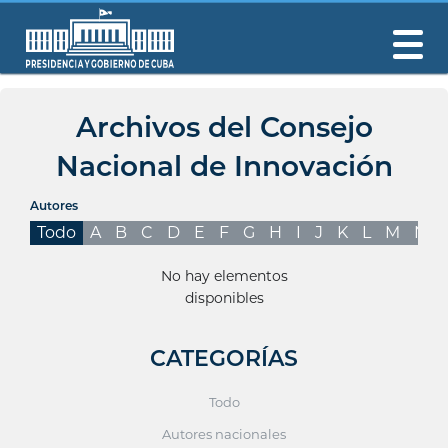
Archivos del Consejo
Nacional de Innovación
Autores
Todo
A
B
C
D
E
F
G
H
I
J
K
L
M
N
No hay elementos
disponibles
CATEGORÍAS
Todo
Autores nacionales