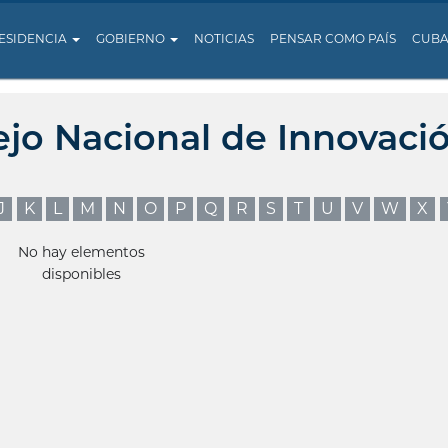
ESIDENCIA
GOBIERNO
NOTICIAS
PENSAR COMO PAÍS
CUB
ejo Nacional de Innovaci
J
K
L
M
N
O
P
Q
R
S
T
U
V
W
X
No hay elementos
disponibles