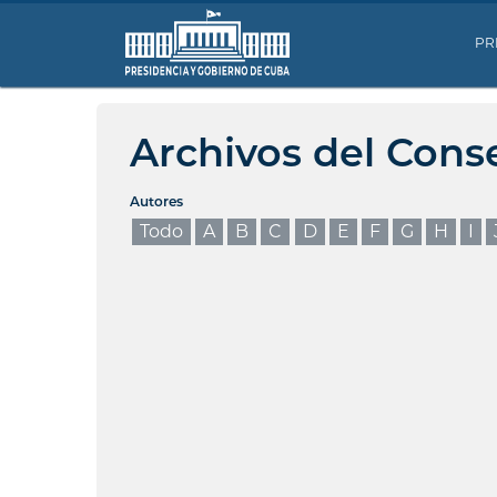
PR
Archivos del Cons
Autores
Todo
A
B
C
D
E
F
G
H
I