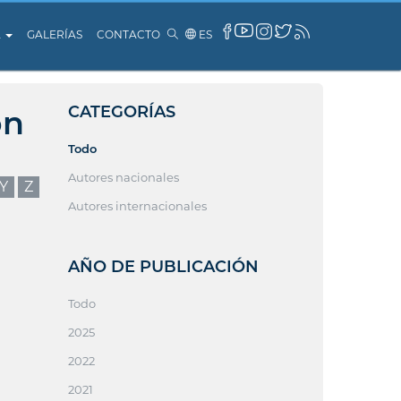
A
GALERÍAS
CONTACTO
ES
CATEGORÍAS
ón
Todo
Autores nacionales
Y
Z
Autores internacionales
AÑO DE PUBLICACIÓN
Todo
2025
2022
2021