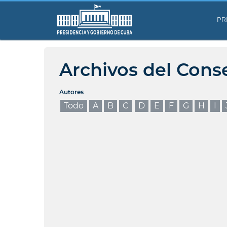
PR
Archivos del Cons
Autores
Todo
A
B
C
D
E
F
G
H
I