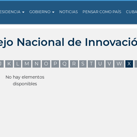
ESIDENCIA
GOBIERNO
NOTICIAS
PENSAR COMO PAÍS
CUB
ejo Nacional de Innovaci
J
K
L
M
N
O
P
Q
R
S
T
U
V
W
X
No hay elementos
disponibles