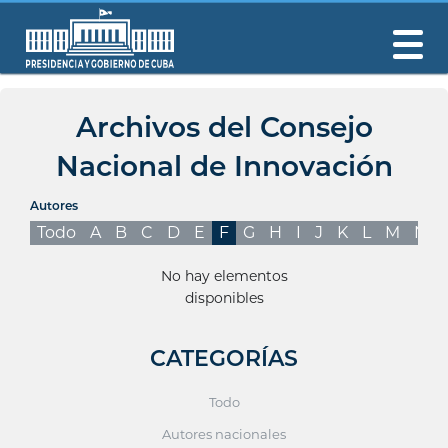
Archivos del Consejo
Nacional de Innovación
Autores
Todo
A
B
C
D
E
F
G
H
I
J
K
L
M
N
No hay elementos
disponibles
CATEGORÍAS
Todo
Autores nacionales