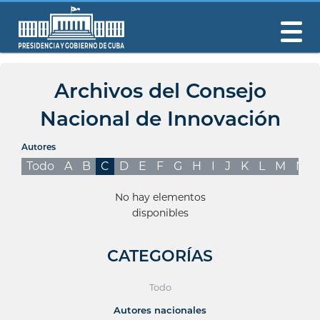
Archivos del Consejo
Nacional de Innovación
Autores
Todo
A
B
C
D
E
F
G
H
I
J
K
L
M
N
No hay elementos
disponibles
CATEGORÍAS
Todo
Autores nacionales