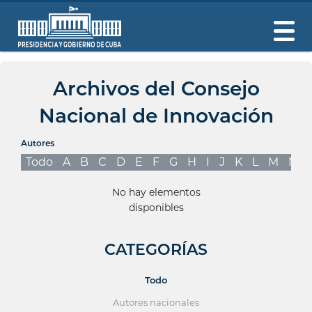
Archivos del Consejo
Nacional de Innovación
Autores
Todo
A
B
C
D
E
F
G
H
I
J
K
L
M
N
No hay elementos
disponibles
CATEGORÍAS
Todo
Autores nacionales