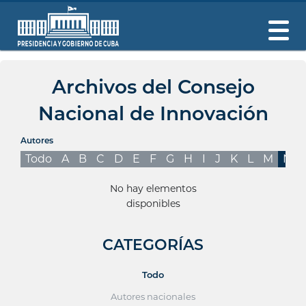
Archivos del Consejo
Nacional de Innovación
Autores
Todo
A
B
C
D
E
F
G
H
I
J
K
L
M
N
No hay elementos
disponibles
CATEGORÍAS
Todo
Autores nacionales