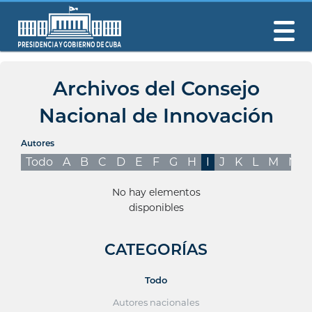
Archivos del Consejo
Nacional de Innovación
Autores
Todo
A
B
C
D
E
F
G
H
I
J
K
L
M
N
No hay elementos
disponibles
CATEGORÍAS
Todo
Autores nacionales