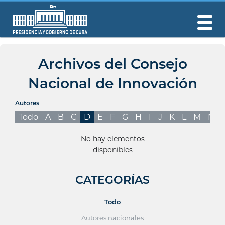
Archivos del Consejo
Nacional de Innovación
Autores
Todo
A
B
C
D
E
F
G
H
I
J
K
L
M
N
No hay elementos
disponibles
CATEGORÍAS
Todo
Autores nacionales