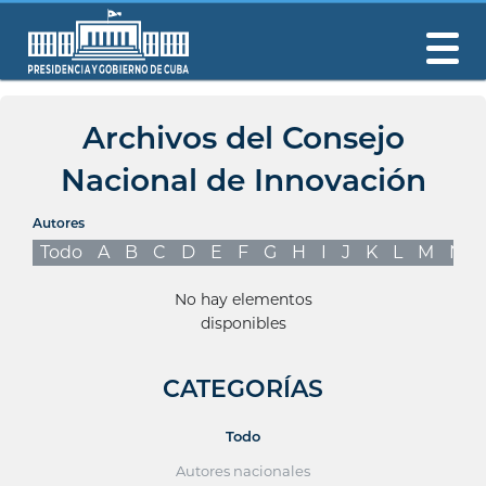
Archivos del Consejo
Nacional de Innovación
Autores
Todo
A
B
C
D
E
F
G
H
I
J
K
L
M
N
No hay elementos
disponibles
CATEGORÍAS
Todo
Autores nacionales