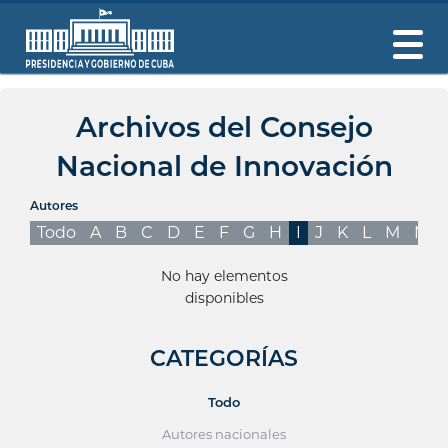
Archivos del Consejo
Nacional de Innovación
Autores
Todo
A
B
C
D
E
F
G
H
I
J
K
L
M
N
No hay elementos
disponibles
CATEGORÍAS
Todo
Autores nacionales