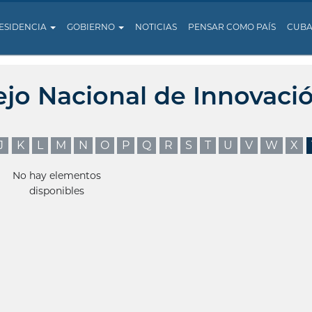
ESIDENCIA
GOBIERNO
NOTICIAS
PENSAR COMO PAÍS
CUB
ejo Nacional de Innovaci
J
K
L
M
N
O
P
Q
R
S
T
U
V
W
X
No hay elementos
disponibles