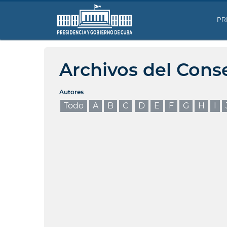
PR
Archivos del Cons
Autores
Todo
A
B
C
D
E
F
G
H
I