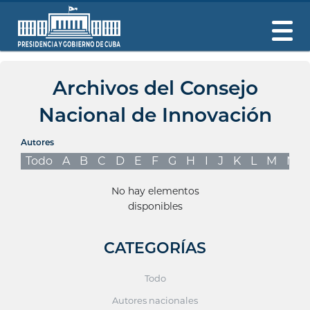
Archivos del Consejo
Nacional de Innovación
Autores
Todo
A
B
C
D
E
F
G
H
I
J
K
L
M
N
No hay elementos
disponibles
CATEGORÍAS
Todo
Autores nacionales