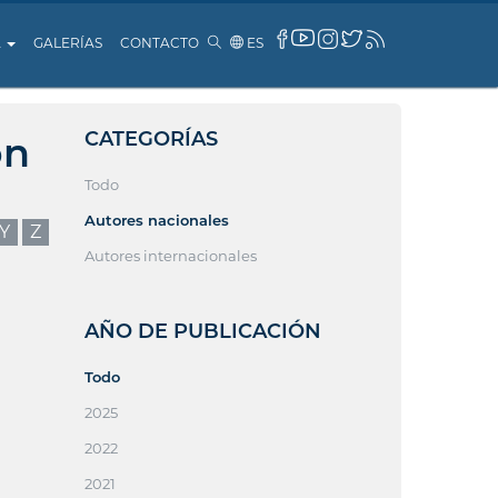
A
GALERÍAS
CONTACTO
ES
CATEGORÍAS
ón
Todo
Autores nacionales
Y
Z
Autores internacionales
AÑO DE PUBLICACIÓN
Todo
2025
2022
2021