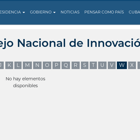
ESIDENCIA
GOBIERNO
NOTICIAS
PENSAR COMO PAÍS
CUB
ejo Nacional de Innovaci
J
K
L
M
N
O
P
Q
R
S
T
U
V
W
X
No hay elementos
disponibles