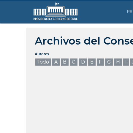
PR
Archivos del Cons
Autores
Todo
A
B
C
D
E
F
G
H
I