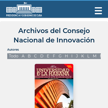
Archivos del Consejo
Nacional de Innovación
Autores
Todo
A
B
C
D
E
F
G
H
I
J
K
L
M
N