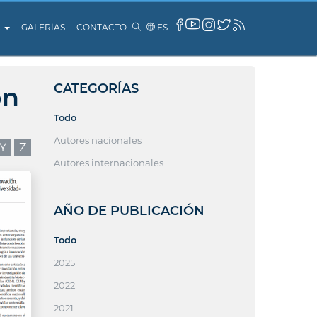
A
GALERÍAS
CONTACTO
ES
CATEGORÍAS
ón
Todo
Autores nacionales
Y
Z
Autores internacionales
AÑO DE PUBLICACIÓN
Todo
2025
2022
2021