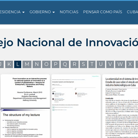
ESIDENCIA
GOBIERNO
NOTICIAS
PENSAR COMO PAÍS
CUB
ejo Nacional de Innovaci
J
K
L
M
N
O
P
Q
R
S
T
U
V
W
X