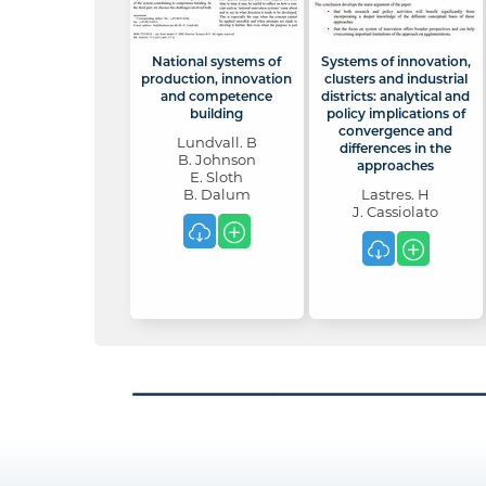
National systems of
Systems of innovation,
production, innovation
clusters and industrial
and competence
districts: analytical and
building
policy implications of
convergence and
Lundvall. B
differences in the
B. Johnson
approaches
E. Sloth
B. Dalum
Lastres. H
J. Cassiolato