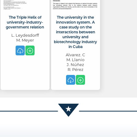
The Triple Helix of
The university in the
university-industry-
innovation system. A
government relation
case study on the
interactions between
L. Leydesdorff
university and
M. Meyer
biotechnology industry
in Cuba
Alvarez. C
M. Llanio
J. Núñez
R. Pérez