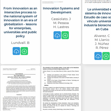
From innovation as an
Innovation Systems and
La universidad e
interactive process to
Development
sistema de innov
the national system of
Estudio de caso so
Cassiolato. J
innovation in an era of
vínculo univers
M. Pessoa
globalization - lessons
industria biotecno
H. Lastres
for enterprises,
en Cuba
universities and public
Alvarez. C
policy
M. Llanio
Lundvall. B
J. Núñez
R. Pérez