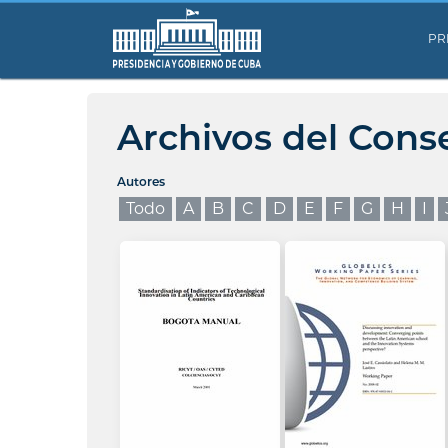
PR
Archivos del Cons
Autores
Todo
A
B
C
D
E
F
G
H
I