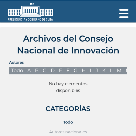
Archivos del Consejo
Nacional de Innovación
Autores
Todo
A
B
C
D
E
F
G
H
I
J
K
L
M
N
No hay elementos
disponibles
CATEGORÍAS
Todo
Autores nacionales