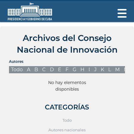
Archivos del Consejo
Nacional de Innovación
Autores
Todo
A
B
C
D
E
F
G
H
I
J
K
L
M
N
No hay elementos
disponibles
CATEGORÍAS
Todo
Autores nacionales