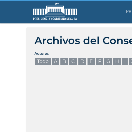
PR
Archivos del Cons
Autores
Todo
A
B
C
D
E
F
G
H
I