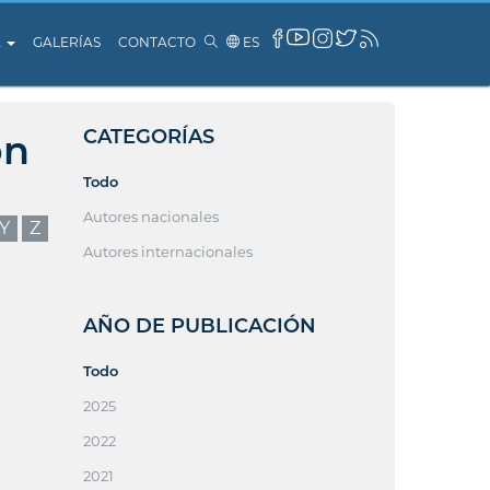
A
GALERÍAS
CONTACTO
ES
CATEGORÍAS
ón
Todo
Autores nacionales
Y
Z
Autores internacionales
AÑO DE PUBLICACIÓN
Todo
2025
2022
2021