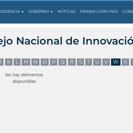
ESIDENCIA
GOBIERNO
NOTICIAS
PENSAR COMO PAÍS
CUB
ejo Nacional de Innovaci
J
K
L
M
N
O
P
Q
R
S
T
U
V
W
X
No hay elementos
disponibles