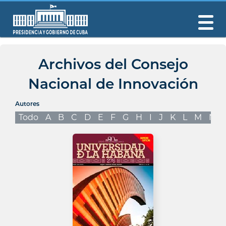
Archivos del Consejo
Nacional de Innovación
Autores
Todo
A
B
C
D
E
F
G
H
I
J
K
L
M
N