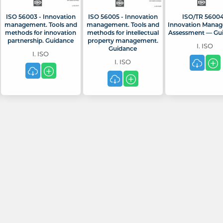
ISO 56003 - Innovation
ISO 56005 - Innovation
ISO/TR 56004
management. Tools and
management. Tools and
Innovation Mana
methods for innovation
methods for intellectual
Assessment — Gu
partnership. Guidance
property management.
I. ISO
Guidance
I. ISO
I. ISO