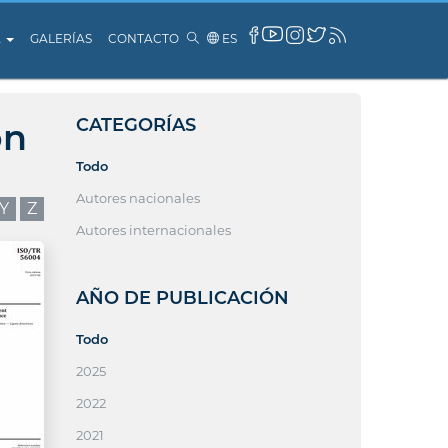
A
GALERÍAS
CONTACTO
ES
CATEGORÍAS
ón
Todo
Autores nacionales
Y
Z
Autores internacionales
AÑO DE PUBLICACIÓN
Todo
2025
2022
2021