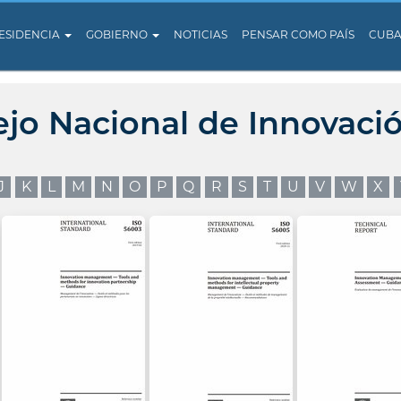
ESIDENCIA
GOBIERNO
NOTICIAS
PENSAR COMO PAÍS
CUB
ejo Nacional de Innovaci
J
K
L
M
N
O
P
Q
R
S
T
U
V
W
X