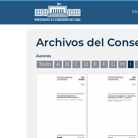
PR
Archivos del Cons
Autores
Todo
A
B
C
D
E
F
G
H
I