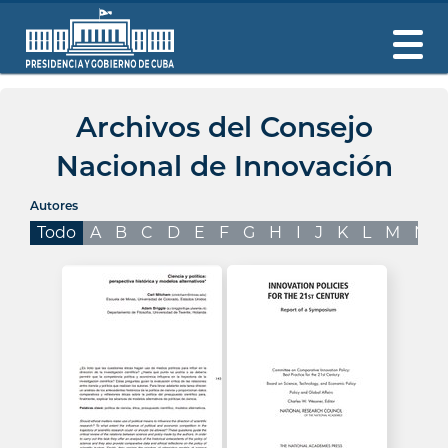
Archivos del Consejo
Nacional de Innovación
Autores
Todo
A
B
C
D
E
F
G
H
I
J
K
L
M
N