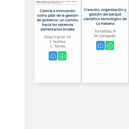
Creación, organización y
Ciencia e innovación
gestión del parque
como pilar de la gestión
científico tecnológico de
de gobierno: un camino
La Habana
hacia los sistemas
alimentarios locales
Torralbas. R
M. Delgado
Díaz-Canel. M
J. Núñez
C. Torres