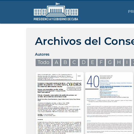
PR
Archivos del Cons
Autores
Todo
A
B
C
D
E
F
G
H
I