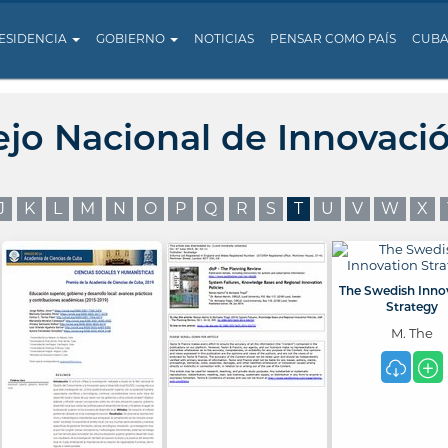
ESIDENCIA
GOBIERNO
NOTICIAS
PENSAR COMO PAÍS
CUB
ejo Nacional de Innovaci
J
K
L
M
N
O
P
Q
R
S
T
U
V
W
X
The Swedish Inno
Strategy
M. The