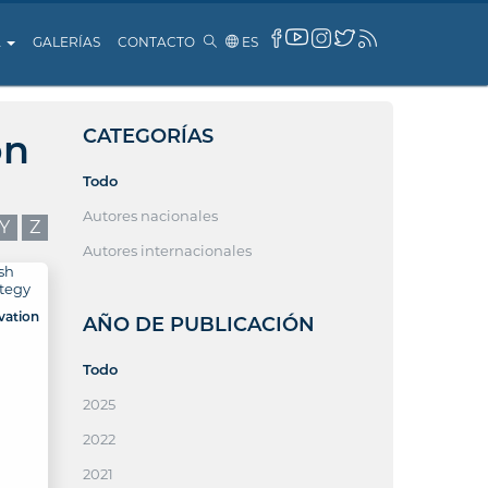
A
GALERÍAS
CONTACTO
ES
CATEGORÍAS
ón
Todo
Autores nacionales
Y
Z
Autores internacionales
vation
AÑO DE PUBLICACIÓN
Todo
2025
2022
2021