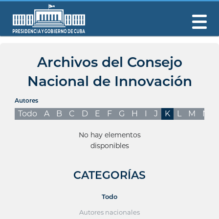
Archivos del Consejo
Nacional de Innovación
Autores
Todo
A
B
C
D
E
F
G
H
I
J
K
L
M
N
No hay elementos
disponibles
CATEGORÍAS
Todo
Autores nacionales