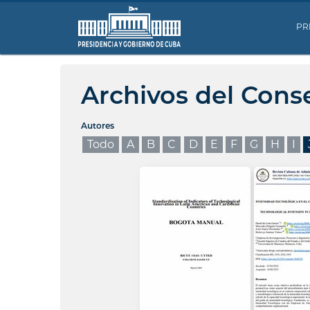
PR
Archivos del Cons
Autores
Todo
A
B
C
D
E
F
G
H
I