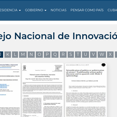
ESIDENCIA
GOBIERNO
NOTICIAS
PENSAR COMO PAÍS
CUB
ejo Nacional de Innovaci
J
K
L
M
N
O
P
Q
R
S
T
U
V
W
X