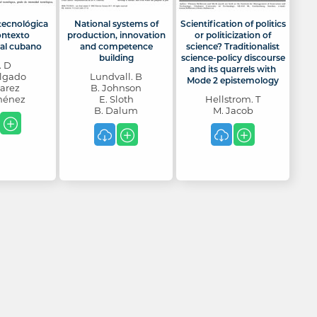
tecnológica
National systems of
Scientification of politics
ontexto
production, innovation
or politicization of
al cubano
and competence
science? Traditionalist
building
science-policy discourse
. D
and its quarrels with
lgado
Lundvall. B
Mode 2 epistemology
uarez
B. Johnson
ménez
E. Sloth
Hellstrom. T
B. Dalum
M. Jacob