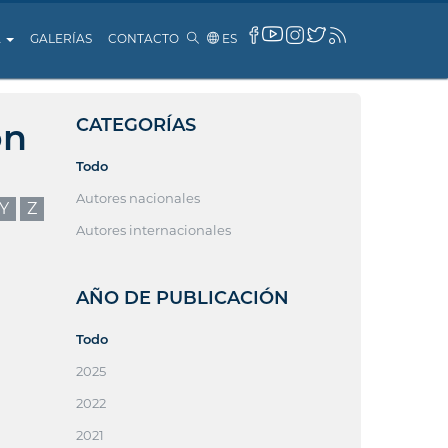
A
GALERÍAS
CONTACTO
ES
CATEGORÍAS
ón
Todo
Autores nacionales
Y
Z
Autores internacionales
AÑO DE PUBLICACIÓN
Todo
2025
2022
2021