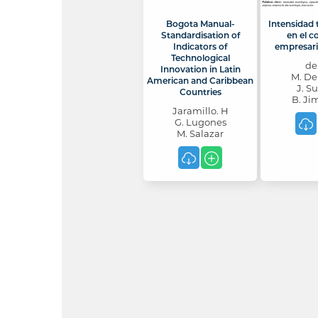
Bogota Manual-
Intensidad 
Standardisation of
en el c
Indicators of
empresari
Technological
de
Innovation in Latin
M. De
American and Caribbean
J. S
Countries
B. Ji
Jaramillo. H
G. Lugones
M. Salazar