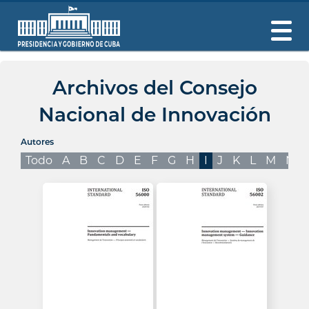
Archivos del Consejo
Nacional de Innovación
Autores
Todo
A
B
C
D
E
F
G
H
I
J
K
L
M
N