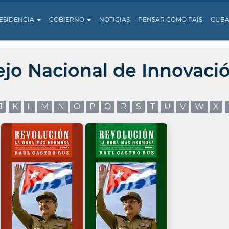
ESIDENCIA
GOBIERNO
NOTICIAS
PENSAR COMO PAÍS
CUB
ejo Nacional de Innovaci
J
K
L
M
N
O
P
Q
R
S
T
U
V
W
X