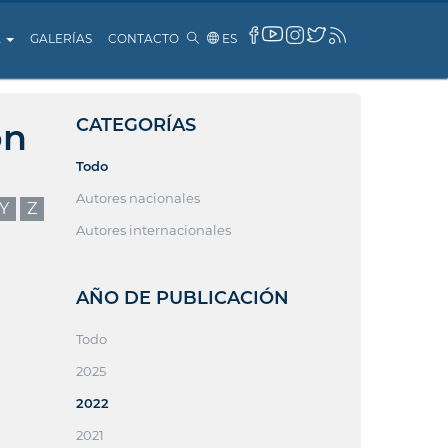
A
GALERÍAS
CONTACTO
ES
CATEGORÍAS
ón
Todo
Autores nacionales
Y
Z
Autores internacionales
AÑO DE PUBLICACIÓN
Todo
2025
2022
2021