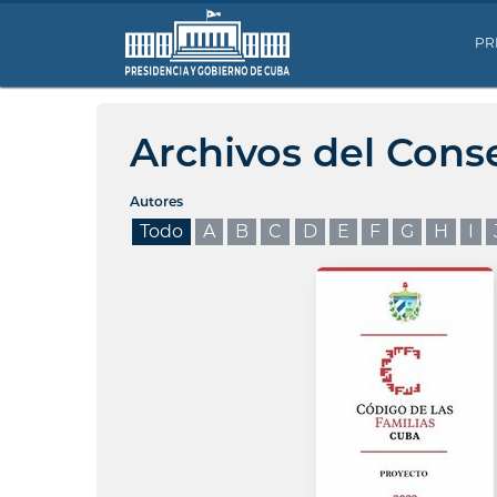
PR
Archivos del Cons
Autores
Todo
A
B
C
D
E
F
G
H
I