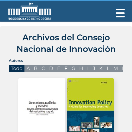
Archivos del Consejo
Nacional de Innovación
Autores
Todo
A
B
C
D
E
F
G
H
I
J
K
L
M
N