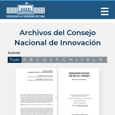
Archivos del Consejo
Nacional de Innovación
Autores
Todo
A
B
C
D
E
F
G
H
I
J
K
L
M
N