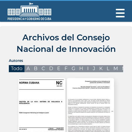
Archivos del Consejo
Nacional de Innovación
Autores
Todo
A
B
C
D
E
F
G
H
I
J
K
L
M
N