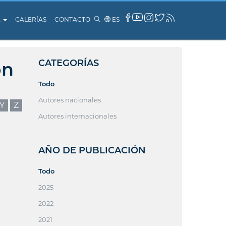
A
GALERÍAS
CONTACTO
ES
CATEGORÍAS
ón
Todo
Autores nacionales
Y
Z
Autores internacionales
AÑO DE PUBLICACIÓN
Todo
2025
2022
2021