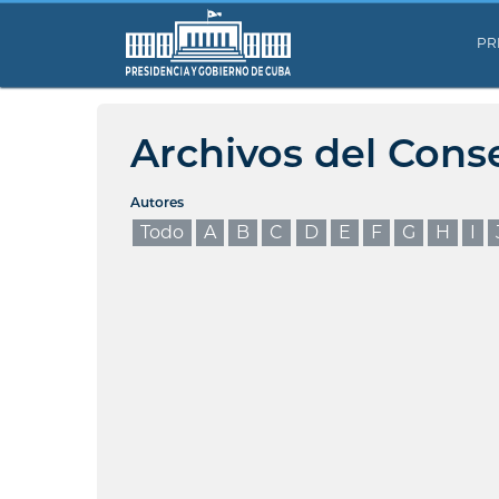
PR
Archivos del Cons
Autores
Todo
A
B
C
D
E
F
G
H
I