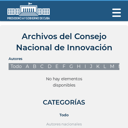
Archivos del Consejo
Nacional de Innovación
Autores
Todo
A
B
C
D
E
F
G
H
I
J
K
L
M
N
No hay elementos
disponibles
CATEGORÍAS
Todo
Autores nacionales