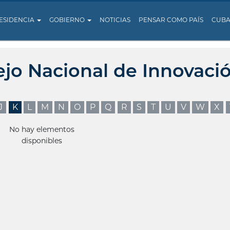
ESIDENCIA
GOBIERNO
NOTICIAS
PENSAR COMO PAÍS
CUB
ejo Nacional de Innovaci
J
K
L
M
N
O
P
Q
R
S
T
U
V
W
X
No hay elementos
disponibles