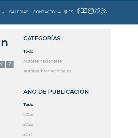
A
GALERÍAS
CONTACTO
ES
CATEGORÍAS
ón
Todo
Autores nacionales
Y
Z
Autores internacionales
AÑO DE PUBLICACIÓN
Todo
2025
2022
2021