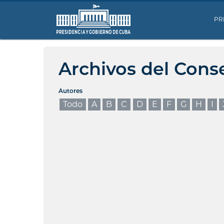
PR
Archivos del Cons
Autores
Todo
A
B
C
D
E
F
G
H
I