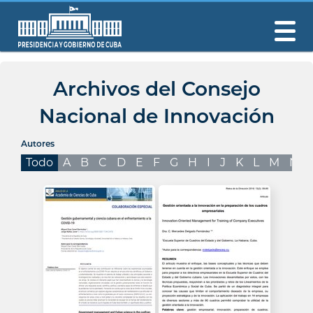
Archivos del Consejo
Nacional de Innovación
Autores
Todo
A
B
C
D
E
F
G
H
I
J
K
L
M
N