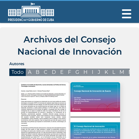
Archivos del Consejo
Nacional de Innovación
Autores
Todo
A
B
C
D
E
F
G
H
I
J
K
L
M
N